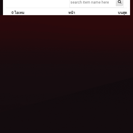
0 ไอเทม
หน้า
บนสุด